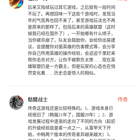
后来又陆续玩过其它游戏，之后就有一段时间
不玩了。再想回味一下这些个游戏时，发现当
年的气氛再也回不来了，甚至游戏玩法也不再
是原来的那样了。包括后来的英雄联盟（这时
候我已经在国外了），一开始哪有什么喷子，
当你被杀崩了，队友会鼓励你，会给你出装建
议，会提醒你对面英雄的伤害模式等，会分享
你自己所用英雄的操作经验，会迢迢千里赶来
帮你击杀对方，让你不被欺负太惨……现在英
雄联盟仍是一方霸主，但是玩家的心态也在悄
然变化着……历史总是惊人的相似。
骷髅战士
传奇
传奇这游戏还是比较特殊的。1、游戏本身已
经很旧了（韩服21年了，国服20年）；2、游
戏发展过程中逐渐的走向了不同的方向（起初
的升级经验就是差一点之一，从富甲天下开
始，中韩两个版本的传奇差异越来越大）3、