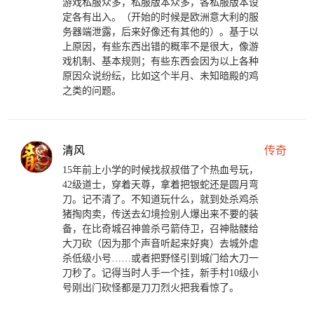
游戏私服众多，私服版本众多，各私服版本设
定各有出入。（开始的时候是欧洲意大利的服
务器端泄露，后来好像还有其他的）。基于以
上原因，有些东西出错的概率不是很大，像游
戏机制、基本规则；有些东西会因为以上各种
原因众说纷纭，比如这个半月、未知暗殿的鸡
之类的问题。
清风
传奇
15年前上小学的时候找叔叔借了个热血号玩，
42级道士，穿着天尊，拿着把银蛇还是圆月弯
刀。记不清了。不知道玩什么，就到处杀鸡杀
猪掏肉卖，传送去幻境捡别人爆出来不要的装
备，在比奇城召神兽杀弓箭侍卫，召神骷髅给
大刀砍（因为那个声音听起来好爽）去城外虐
杀低级小号……或者把野怪引到城门给大刀一
刀秒了。记得当时人手一个挂，新手村10级小
号刚出门砍怪都是刀刀烈火把我看惊了。