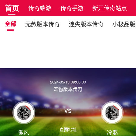
首页
传奇端游
传奇手游
新开传奇站点
全部
无赦版本传奇
迷失版本传奇
小极品版
2024-05-13 09:00:00
宠物版本传奇
vs
直播地址
傲风
冷煞