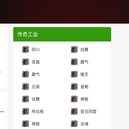
传奇工会
四川
炫舞
圣裁
霸气
存
霸气
傲天
兄弟
皇朝
炫舞
神族
布拉格
昔日同盟
神族
龙魂