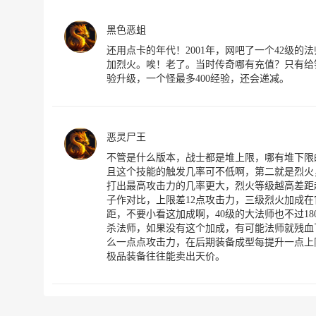
黑色恶蛆
还用点卡的年代！2001年，网吧了一个42级的
加烈火。唉！老了。当时传奇哪有充值？只有给钱
验升级，一个怪最多400经验，还会递减。
恶灵尸王
不管是什么版本，战士都是堆上限，哪有堆下限
且这个技能的触发几率可不低啊，第二就是烈火
打出最高攻击力的几率更大，烈火等级越高差距越明
子作对比，上限差12点攻击力，三级烈火加成在官
距，不要小看这加成啊，40级的大法师也不过1
杀法师，如果没有这个加成，有可能法师就残血
么一点点攻击力，在后期装备成型每提升一点上
极品装备往往能卖出天价。