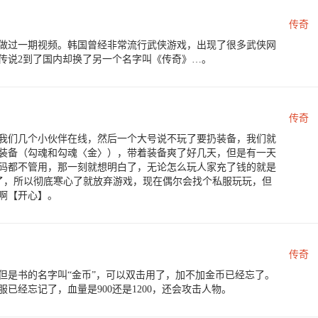
传奇
做过一期视频。韩国曾经非常流行武侠游戏，出现了很多武侠网
传说2到了国内却换了另一个名字叫《传奇》…。
传奇
我们几个小伙伴在线，然后一个大号说不玩了要扔装备，我们就
装备（勾魂和勾魂〈金〉），带着装备爽了好几天，但是有一天
码都不管用，那一刻就想明白了，无论怎么玩人家充了钱的就是
了，所以彻底寒心了就放弃游戏，现在偶尔会找个私服玩玩，但
啊【开心】。
传奇
但是书的名字叫“金币”，可以双击用了，加不加金币已经忘了。
已经忘记了，血量是900还是1200，还会攻击人物。