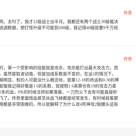
传奇
法师。太叼了，我才22级战士出半月。我都还有两个战士30级裁决
调数据，想打怪升级不可能到200级，我记得40级就要9千万经
传奇
的，第一个受影响的技能就是攻杀，攻杀能打出最大攻击力，而
，虽然是取波动值，但是加成系数是不变的，在运1的情况下，
显，有的人可能没什么概念哈，就拿12-18的命运和0-30的棒
服我记得好像是1.6的系数，就按照1.6来算也有19的攻击力差
80多的血，PK的时候法师如果落盾，一刀烈火下去有可能直接秒
飞了。传奇里面残血甚至丝血飞掉都是经常发生，有时候就差那
限都是非常困难的，所以就解释了为什么攻4死神攻2骷髅头这些