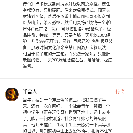
传奇》点卡模式期间玩家升级以前靠杀怪，连任
务都没有，只能硬肝。后来走免费模式，闯天关
射猪到40级，然后在盟重土城点NPC直接传送到
卧龙山庄，杀人形怪，然后用灵符(1块钱一个)挖
尸体(1灵符挖一次)，可以挖出各种经验珠子、极
品装备、特戒，等等，只要有钱一天能挖20亿经
验，升到999无压力，灵符=巨额经验=各种极品装
备，那段时间文化部命令禁止网游开宝箱玩法，
相当于换了皮的开宝箱。而免费玩家呢，只能肝
老图的怪，一天200万经验值左右，哈哈哈，极度
逼氪。
半兽人
传奇
当年，看到一个穿重盔的道士，把我震撼了半
天。还有一次在网吧，一个社会青年一脚把一个
初中学生（正在玩传奇）蹬到了地上，还上去补
了几脚，一问才知道，社会青年账号的等级很
高，他让出座位，让初中生上去感受一下高等级
的世界，哪知道初中生上去没2分钟，把握不住30