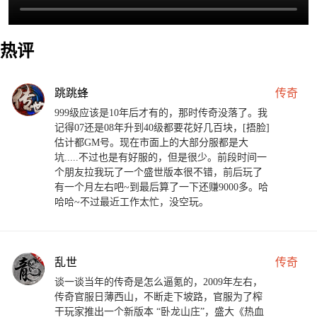
热评
跳跳蜂
传奇
999级应该是10年后才有的，那时传奇没落了。我
记得07还是08年升到40级都要花好几百块，[捂脸]
估计都GM号。现在市面上的大部分服都是大
坑.....不过也是有好服的，但是很少。前段时间一
个朋友拉我玩了一个盛世版本很不错，前后玩了
有一个月左右吧~到最后算了一下还赚9000多。哈
哈哈~不过最近工作太忙，没空玩。
乱世
传奇
谈一谈当年的传奇是怎么逼氪的，2009年左右，
传奇官服日薄西山，不断走下坡路，官服为了榨
干玩家推出一个新版本 “卧龙山庄”，盛大《热血