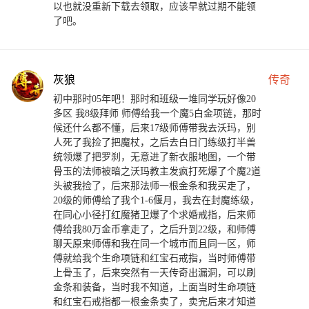
以也就没重新下载去领取，应该早就过期不能领
了吧。
灰狼
传奇
初中那时05年吧！那时和班级一堆同学玩好像20
多区 我8级拜师 师傅给我一个魔5白金项链，那时
候还什么都不懂，后来17级师傅带我去沃玛，别
人死了我捡了把魔杖，之后去白日门练级打半兽
统领爆了把罗刹，无意进了新衣服地图，一个带
骨玉的法师被暗之沃玛教主发疯打死爆了个魔2道
头被我捡了，后来那法师一根金条和我买走了，
20级的师傅给了我个1-6偃月，我去在封魔练级，
在同心小径打红魔猪卫爆了个求婚戒指，后来师
傅给我80万金币拿走了，之后升到22级，和师傅
聊天原来师傅和我在同一个城市而且同一区，师
傅就给我个生命项链和红宝石戒指，当时师傅带
上骨玉了，后来突然有一天传奇出漏洞，可以刷
金条和装备，当时我不知道，上面当时生命项链
和红宝石戒指都一根金条卖了，卖完后来才知道