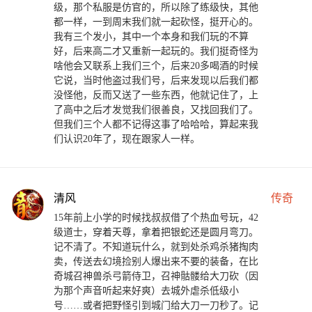
级，那个私服是仿官的，所以除了练级快，其他
都一样，一到周末我们就一起砍怪，挺开心的。
我有三个发小，其中一个本身和我们玩的不算
好，后来高二才又重新一起玩的。我们挺奇怪为
啥他会又联系上我们三个，后来20多喝酒的时候
它说，当时他盗过我们号，后来发现以后我们都
没怪他，反而又送了一些东西，他就记住了，上
了高中之后才发觉我们很善良，又找回我们了。
但我们三个人都不记得这事了哈哈哈，算起来我
们认识20年了，现在跟家人一样。
清风
传奇
15年前上小学的时候找叔叔借了个热血号玩，42
级道士，穿着天尊，拿着把银蛇还是圆月弯刀。
记不清了。不知道玩什么，就到处杀鸡杀猪掏肉
卖，传送去幻境捡别人爆出来不要的装备，在比
奇城召神兽杀弓箭侍卫，召神骷髅给大刀砍（因
为那个声音听起来好爽）去城外虐杀低级小
号……或者把野怪引到城门给大刀一刀秒了。记