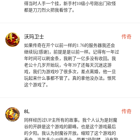
得当时人手一个挂，新手村10级小号刚出门砍怪
都是刀刀烈火把我看惊了。
沃玛卫士
传奇
如果传奇在开个以前一样的1.76的服务器我还会
继续玩[感谢]，前提是是以前一样。记得有一年过
年时间可以刷金条，我刷了一亿多没有收回。我
老公十几岁开始玩，今年39了还每天沉迷这游
戏，我们为游戏吵了很多次，差点离婚，他一旦
玩起来什么事都不管了。真的拿他没办法。恨死
这个游戏了。
8L
传奇
同样经历过UP主所有的故事。我个人认为是封魔
谷的开辟是这个游戏的巅峰。也是这个游戏最后
的夕阳。我认为封魔谷开放。缩短了这个游戏的
寿命。当年多少40级道士。带着7级骷髅。没有狗