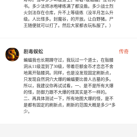
书。多少法师冰咆哮练满了都没盾。多少战士烈
火剑法存在仓库，升不上等级练（没半月怎么升
级。人比怪多。封魔谷，的开放。让白野猪。尸
王随便就可以打了。然后大家都去玩私服了。）
剧毒蜈蚣
传奇
蝙蝠我也长期蹲守过，我玩过一个道士，在骷髅
洞从11级混到了30级，带着巨额金币才恋恋不舍
地离开骷髅洞。同样，也是没发现固定刷新点，
只发现自然洞穴大爆的蝙蝠要比兽人古墓的多。
所以，我建议你再试试看，一、是不是所有大爆
的怪，防御力跟不大爆的怪其实是不一样的。
二、再具体测试一下，所有地图大爆的怪，是不
是都有固定的刷新点，刷新的范围大概是多少*多
少。