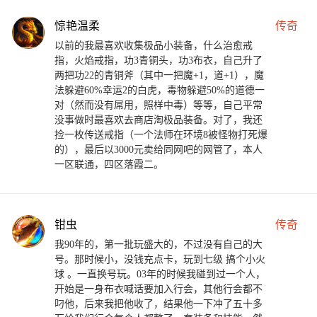
惊艳温柔
传奇
以前的我最喜欢收集极品小装备，什么治愈戒
指，火焰戒指，功3青铜头，功3布衣，自己升了
两把功22的青铜斧（其中一把魔+1，道+1），魔
法躲避60%幸运2的白虎，毒物躲避50%的道德一
对（然而没有屌用，照样中毒）等等，自己平常
没事做时最喜欢去商店淘极品装备。对了，我还
捡一枚传送戒指（一个法师在环境8被怪物打死爆
的），最后以3000元卖给同网吧的网管了，本人
一区联通，四区落霞二。
钳虫
传奇
我90年的，第一批玩盛大的，不过没有自己的大
号。那时候小，没钱充点卡，玩到七级 搞个小火
球 。一直换号玩。03年的时候我碰到过一个人，
开始是一身布衣喊话要加入行会，其他行会都不
叼他，后来我把他收了，结果他一下冲了五十多