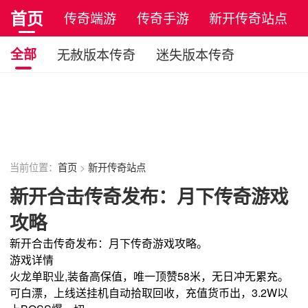
首页
传奇端游
传奇手游
新开传奇站点
正版传奇
全部
无赦版本传奇
迷失版本传奇
小极品版传奇
宠物版本传奇
玉兔版本传奇
火龙单职业传奇
四职业版本传奇
原始传奇
复古传奇
当前位置：
首页
>
新开传奇站点
新开合击传奇发布：月下传奇游戏
攻略
新开合击传奇发布：月下传奇游戏攻略。
游戏详情
火龙单职业,装备高保值，唯一顶赞58米，无日冲无累充。
可白漂，上线送挂机自动拾取回收，充值货币出，3.2W以