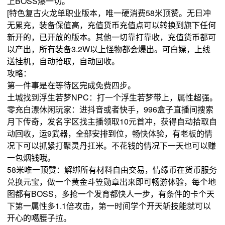
上BOSS爆一切。
[特色复古火龙单职业版本，唯一硬消费58米顶赞。无日冲
无累充，装备保值高，充值货币充值点可以转换到旗下任何
新开的，已开放的版本。其他一切靠打靠收，充值货币都可
以产出，所有装备3.2W以上怪物都会爆出。可白嫖，上线
送挂机，自动拾取，自动回收。
攻略：
第一件事是在等待区完成免费四步。
土城找到浮生若梦NPC：打一个浮生若梦带上，属性超强。
零充白漂休闲玩家：进抖音或者快手，996盒子直播间搜索
月下传奇，发名字区找主播领取10元首冲，获得自动拾取自
动回收，运9武器，全部安排到位，畅快体验，有老板的情
况下可以抓紧打聚灵丹扛米。不花钱的情况下一天也可以赚
一包烟钱哦。
58米唯一顶赞：解绑所有材料自由交易，情缘币在货币服务
兑换元宝，做一个黄金斗笠勋章出来即可畅游体验，每个地
图都有BOSS，多抢一个发育都快人一步，有条件的卡个天
下第一属性多1.1倍攻击，第一时间学个开天斩技能就可以
开心的噶腰子拉。