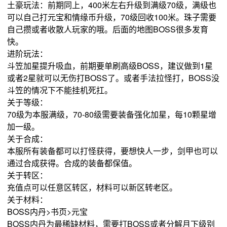
土豪玩法：前期同上，400米左右升级到满级70级，满级也
可以自己打元宝和情缘币升级，70级回收100米。珠子需要
自己攒或者收散人玩家的哦。后面的地图BOSS很多发育
快。
进阶玩法：
斗笠加星提升吸血，前期要单刷高级BOSS，建议做到1星
或者2星就可以无伤打BOSS了。或者手法拉怪打，BOSS没
斗笠的情况下不能挂机死扛。
关于等级：
70级为本服满级，70-80级需要装备强化加星，每10颗星增
加一级。
关于合成：
本服所有装备都可以打怪获得，要想快人一步，剑甲也可以
通过合成获得。合成的装备都保值。
关于转区：
充值点可以任意区转区，材料可以新区转老区。
关于材料：
BOSS内丹>书页>元宝
BOSS内丹为最稀缺材料，需要打BOSS或者分解月下级别