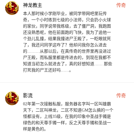
神龙教主
传奇
本人那时候小学刚毕业，被同学带网吧里玩传
奇，一个小时练到七级的小法师，只会扔小火球
的家伙，同学说带我练级，去了僵尸洞，我跑图
还没熟悉呢，他在前面跑的飞快，我为了追他一
个劲儿乱撞，结果我撞进尸王殿了，一眨眼就死
了，我还问同学这咋了？他却问我你怎么进去
的………从那以后，在真传奇的世界里再没进过
尸王殿，而私服里都是传进去的，到现在我都不
知道当初怎么就进去了，真的好想知道…… 那些
打死我的尸王还好吗……。
影流
传奇
02年第一次接触私服，服务器名字叫一区叫雄霸
天下，二区叫神龙，二区不知道GM怎么搞的一个
怪都没有，上线35级，在我的印象中圣战手镯是
绿色的和天尊手镯一样，反之天尊手镯和圣战一
样是黄色的。